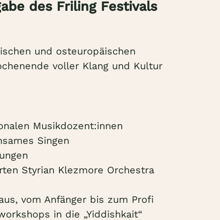
be des Friling Festivals
dischen und osteuropäischen
ochenende voller Klang und Kultur
ionalen Musikdozent:innen
nsames Singen
nungen
ten Styrian Klezmore Orchestra
eaus, vom Anfänger bis zum Profi
orkshops in die „Yiddishkait“